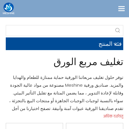
معلومات عنا
المدونات
فئة المنتج
اتصال
الحلول
تغليف مربع الورق
مخصص
منتجات
توفر حلول تغليف مربعاتنا الورقية حماية ممتازة للطعام والهدايا
والمزيد. صناديق ورقية Meshine مصنوعة من مواد عالية الجودة
وقابلة لإعادة التدوير ، مما يضمن المتانة مع تقليل التأثير البيئي.
سواء بالنسبة لوجبات الوجبات الجاهزة أو منتجات البيع بالتجزئة ،
تقدم صناديقنا الورقية عبوات آمنة وأنيقة. تصفح اختيارنا من أجل
التنسج المثالي لعملك!
अधिकं दर्शयतु