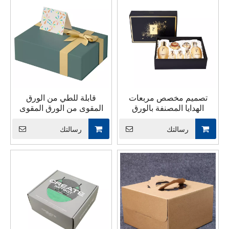
تصميم مخصص مربعات
قابلة للطي من الورق
الهدايا المصنفة بالورق
المقوى من الورق المقوى
الصلب
للتجميل المكياج ملابس
مغناطيسية قابلة للطي إغلاق
رسالتك
رسالتك
التسوق الورق السوداء
التغليف هدايا