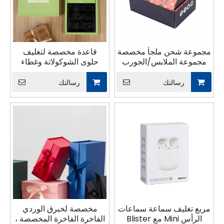
مجموعة شحن ملجأ مخصصة
قاعدة مخصصة لتغليف
مجموعة الملابس/الجورب
حلوى الشوكولاتة وغطاء
تصميم شعار شعار الساخنة
هدايا على طراز الغطاء
ختم الختم رقائق تخزين
التخلص من التغليف الأطعمة
رسالتك
رسالتك
داخلية تخزين
مربع تغليف سماعة سماعات
مخصصة لخبرق الوردي
الرأس Mini مع Blister
الفاخرة الفاخرة المخصصة ،