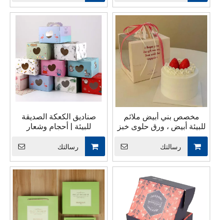
الشحن مربع ورقة ورقة
ورقة
مخصص بني أبيض ملائم
صناديق الكعكة الصديقة
للبيئة أبيض ، ورق حلوى خبز
للبيئة | أحجام وشعار
بسكويت ، صندوق تعبئة
مخصص | مورد تغليف الكيك
كعكة حلوة مع مقبض خفي
بالجملة
رسالتك
رسالتك