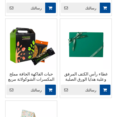
Inner
شعار مربع الورق الوردي
طباعة مخصصة مع شريط
رسالتك
رسالتك
مقبض التغليف مربع جامد
للأطفال هدية الأطفال
غطاء رأس الكتف المرفق
حبات الفاكهة الجافة مملح
وعلبة هدايا الورق الصلبة
المكسرات الشوكولاتة مربع
قاعدة
ورقة التغليف
رسالتك
رسالتك