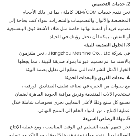
2. خدمات التخصيص
نحن نقدم خدمات OEM/ODM كاملة ، بما في ذلك الأحجام
المخصصة والألوان والتصميمات والشعارات. سواء كنت بحاجة إلى
تصميم فريد أو لمسة نهائية خاصة مثل طلاء الأشعة فوق البنفسجية
أو النقش ، يمكننا أن نجعل رؤيتك في الحياة.
3. الحلول الصديقة للبيئة
في شركة Hangzhou Meshine Co. ، Ltd. ، نحن ملتزمون
بالاستدامة. تم تصميم عبواتنا بمواد صديقة للبيئة ، مما يجعلها
الخيار الأمثل للشركات التي تتطلع إلى تقليل بصمة البيئة.
4. معدات الفريق والمعدات الحديثة
مع سنوات من الخبرة في صناعة تغليف الصناديق الورقية ،
نستخدم الآلات المتقدمة وفريق مراقبة الجودة الماهرة لضمان
تصنيع كل منتج وفقًا لأعلى المعايير. نجري فحوصات شاملة خلال
عملية الإنتاج ، من المواد الخام إلى المنتج النهائي.
5. مهلة الرصاص السريعة
نحن نتفهم أهمية التسليم في الوقت المناسب ، ومع عملية الإنتاج
الفعالة لدينا ، نقدم مهلة زمنية قدرها 15 يومًا ، مع التأكد من تسليم