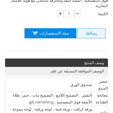
فوق البنفسجية ، لمسة أنيقة ومحترفة تتماشى مع هوية علامتك
التجارية.
الكمية:
رسالتك
سلة الاستفسارات
وصف المنتج
الوصف الموافقة المسبقة عن علم
عنصر
صندوق الورق
المنتج
معالجة
النقش ، التصفيح اللامع ، التصفيح مات ، ختم ، طلاء
الطباعة
الأشعة فوق البنفسجية ، varnishing إلخ.
ورقة كرافت ، ورقة فنية ، لوحة ورقية ، لوحة مموجة ،
مادة