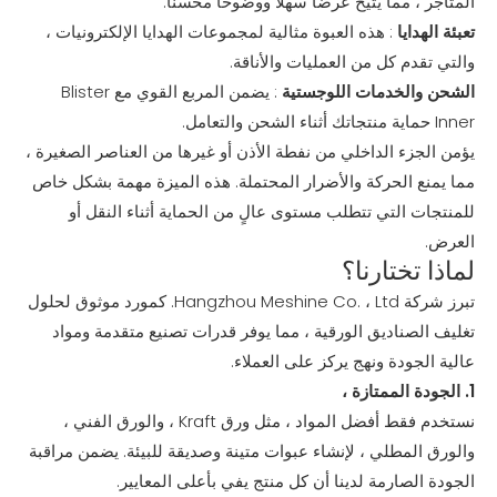
المتاجر ، مما يتيح عرضًا سهلاً ووضوحًا محسّنًا.
تعبئة الهدايا
: هذه العبوة مثالية لمجموعات الهدايا الإلكترونيات ،
والتي تقدم كل من العمليات والأناقة.
الشحن والخدمات اللوجستية
: يضمن المربع القوي مع Blister
Inner حماية منتجاتك أثناء الشحن والتعامل.
يؤمن الجزء الداخلي من نفطة الأذن أو غيرها من العناصر الصغيرة ،
مما يمنع الحركة والأضرار المحتملة. هذه الميزة مهمة بشكل خاص
للمنتجات التي تتطلب مستوى عالٍ من الحماية أثناء النقل أو
العرض.
لماذا تختارنا؟
تبرز شركة Hangzhou Meshine Co. ، Ltd. كمورد موثوق لحلول
تغليف الصناديق الورقية ، مما يوفر قدرات تصنيع متقدمة ومواد
عالية الجودة ونهج يركز على العملاء.
1. الجودة الممتازة ،
نستخدم فقط أفضل المواد ، مثل ورق Kraft ، والورق الفني ،
والورق المطلي ، لإنشاء عبوات متينة وصديقة للبيئة. يضمن مراقبة
الجودة الصارمة لدينا أن كل منتج يفي بأعلى المعايير.