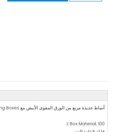
أنماط جديدة مربع من الورق المقوى الأبيض مع PVC Window Gift Food Chocolate Candy Valentine ′ S Day Christmas Halloween Packaing Backing Boxes
Box Material: 100 ٪
قابلة لإعادة التدوير.