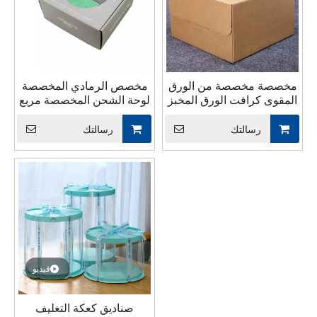
مخصصة مخصصة من الورق
مخصص الرمادي المخصصة
المقوى كرافت الورق المخبز
لوحة الشحن المخصصة مربع
تعبئة واضحة نافذة الزفاف 3
الشحن مجموعة الملابس/
طبقات صندوق كعكة مقبض
جورب تغليف شعار التصميم
رسالتك
رسالتك
طويل صندوق للكعكة
الساخن ختم الختم رقائق
تخزين داخلي.
فيديو
صناديق كعكة التغليف