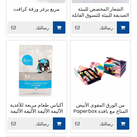
الشعار المخصص للبيئة
مربع برغر ورقة كرافت
الصديقة للبيئة للتسوق القابلة
لإعادة الاستخدام PP غير
المنسوجة غير المنسوجة
رسالتك
رسالتك
معزولة الحمل البقالة غداء
النزهة كيس برودة حقيبة
من الورق المقوى الأبيض
أكياس طعام مربعة للأغذية
المتاح مع نافذة Paperbox
الأليفة الأليفة الأليفة الأليفة
Takeaway مربع ورق
مع سحاب
السوشي للطعام
رسالتك
رسالتك