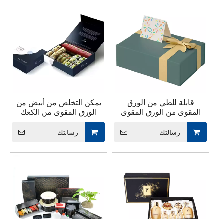
قابلة للطي من الورق
يمكن التخلص من أبيض من
المقوى من الورق المقوى
الورق المقوى من الكعك
للتجميل المكياج ملابس
معجن
مغناطيسية قابلة للطي إغلاق
رسالتك
رسالتك
التسوق الورق السوداء
التغليف هدايا