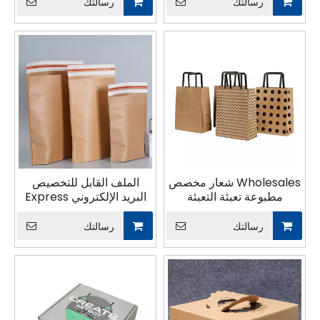
الساخن كوب القهوة مع
رسالتك
رسالتك
الأكمام والأغطية
Wholesales شعار مخصص
الملف القابل للتخصيص
مطبوعة تعبئة التعبئة
البريد الإلكتروني Express
والتغليف حقيبة الورق Kraft
Deliver
مع مقابض مسطحة
رسالتك
رسالتك