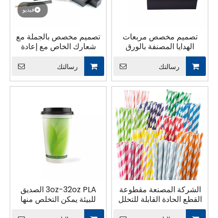
فيديو
تصميم مخصص مربعات
تصميم مخصص بالجملة مع
الهدايا المصنفة بالورق
شعارك الخاص مع إعادة
الصلب
تدوير الوجبات الجاهزة.
رسالتك
رسالتك
الشركة المصنعة مقطوعة
3oz-32oz PLA الصديق
القطع الحادة القابلة للتحلل
للبيئة يمكن التخلص منها
قش قش ورقة الشاي
مزدوج تموج جدار بارد شرب