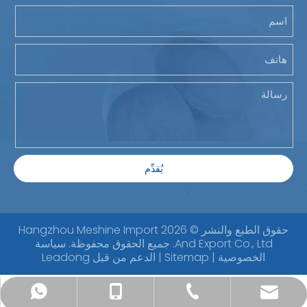
يُقدِّم
حقوق الطبع والنشر ©
2026
Hangzhou Meshine Import
And Export Co., Ltd. جميع الحقوق محفوظة.
سياسة
الخصوصية
|
Sitemap
| الدعم من قبل
Leadong
jenny@meshinechina.com
+86-571-87656775
+86-15657163163
+86-15657163163