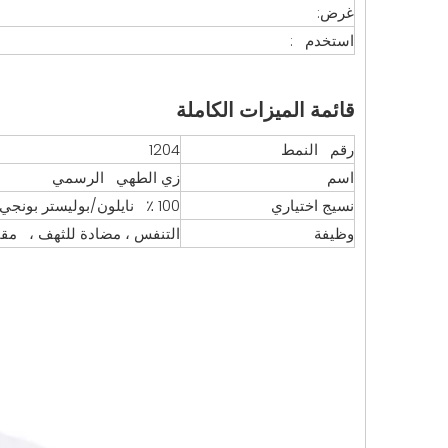
غرض:
استخدم :
قائمة الميزات الكاملة
رقم النمط
1204
اسم
زي الطهي الرسمي
نسيج اختياري
100 ٪ نايلون/بوليستر بونجي/بوليستر تافيتا +حشوة بوليستر +تافتا /نايلون
وظيفة
التنفس ، مضادة للثهف ، مقاو