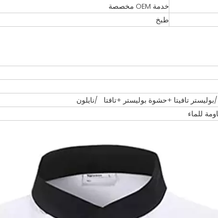
خدمة OEM مخصصة
طبخ
مة للماء